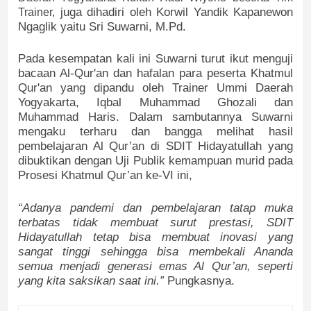
juga dihadiri oleh Korwil Yandik Kapanewon
Trainer,
Ngaglik yaitu Sri Suwarni, M.Pd.
Pada kesempatan kali ini Suwarni turut ikut menguji
bacaan Al-Qur'an dan hafalan para peserta Khatmul
Qur'an yang dipandu oleh Trainer Ummi Daerah
Yogyakarta, Iqbal Muhammad Ghozali dan
Muhammad Haris. Dalam sambutannya Suwarni
mengaku terharu dan bangga melihat hasil
pembelajaran Al Qur’an di SDIT Hidayatullah yang
dibuktikan dengan Uji Publik kemampuan murid pada
Prosesi Khatmul Qur’an ke-VI ini,
“Adanya pandemi dan pembelajaran tatap muka
terbatas tidak membuat surut prestasi, SDIT
Hidayatullah tetap bisa membuat inovasi yang
sangat tinggi sehingga bisa membekali Ananda
semua menjadi generasi emas Al Qur’an, seperti
yang kita saksikan saat ini.”
Pungkasnya.