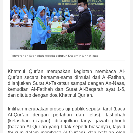
Penyerahan Syahadah kepada seluruh Khatimin & Khatimat
Khatmul Qur’an merupakan kegiatan membaca Al-
Qur’an secara bersama-sama dimulai dari Al-Fatihah,
dilanjutkan Surat At-Takatsur sampai dengan An-Naas,
kemudian Al-Fatihah dan Surat Al-Baqarah ayat 1-5,
dan ditutup dengan doa Khatmul Qur’an.
Imtihan merupakan proses uji publik seputar tartil (baca
Al-Qur’an dengan perlahan dan jelas), fashohah
(kefasihan ucapan), dilanjutkan tanya jawab ghorib
(bacaan Al-Qur’an yang tidak seperti biasanya), tajwid
(hukum dalam membaca Al-Qur’an), dan hafalan oleh