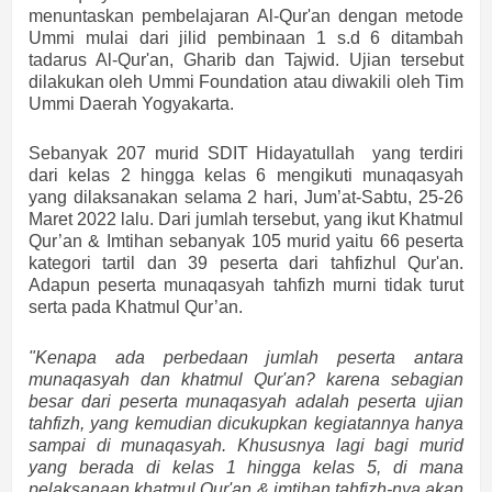
menuntaskan pembelajaran Al-Qur'an dengan metode
Ummi mulai dari jilid pembinaan 1 s.d 6 ditambah
tadarus Al-Qur'an, Gharib dan Tajwid. Ujian tersebut
dilakukan oleh Ummi Foundation atau diwakili oleh Tim
Ummi Daerah Yogyakarta.
Sebanyak 207 murid SDIT Hidayatullah yang terdiri
dari kelas 2 hingga kelas 6 mengikuti munaqasyah
yang dilaksanakan selama 2 hari, Jum’at-Sabtu, 25-26
Maret 2022 lalu. Dari jumlah tersebut, yang ikut Khatmul
Qur’an & Imtihan sebanyak 105 murid yaitu 66 peserta
kategori tartil dan 39 peserta dari tahfizhul Qur'an.
Adapun peserta munaqasyah tahfizh murni tidak turut
serta pada Khatmul Qur’an.
"Kenapa ada perbedaan jumlah peserta antara
munaqasyah dan khatmul Qur'an? karena sebagian
besar dari peserta munaqasyah adalah peserta ujian
tahfizh, yang kemudian dicukupkan kegiatannya hanya
sampai di munaqasyah. Khususnya lagi bagi murid
yang berada di kelas 1 hingga kelas 5, di mana
pelaksanaan khatmul Qur'an & imtihan tahfizh-nya akan