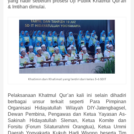
yang hadir sebelum prosesi Uji Publik Khatmul Qur'an
& Imtihan dimulai.
Khatimin dan Khatimat yang terdiri dari kelas 3-6 SDIT
Pelaksanaan Khatmul Qur’an kali ini selain dihadiri
berbagai unsur terkait seperti Para Pimpinan
Organisasi Hidayatullah Wilayah DIY-Jatengbagsel,
Dewan Pembina, Pengawas dan Ketua Yayasan As-
Sakinah Hidayatullah Sleman, Ketua Komite dan
Forsitu (Forum Silaturrahmi Orangtua), Ketua Ummi
Daerah Yogyakarta Kukuh Hadi Wiyono beserta Tim