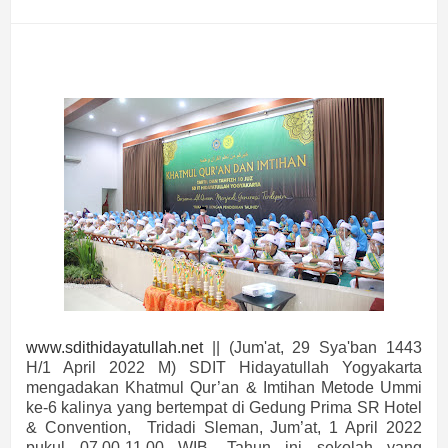
www.sdithidayatullah.net
|| (Jum'at, 29 Sya'ban 1443
H/1 April 2022 M)
SDIT Hidayatullah Yogyakarta
mengadakan Khatmul Qur’an & Imtihan Metode Ummi
ke-6 kalinya yang bertempat di Gedung Prima SR Hotel
& Convention,
Tridadi Sleman, Jum’at, 1 April 2022
pukul 07.00-11.00 WIB. Tahun ini sekolah yang