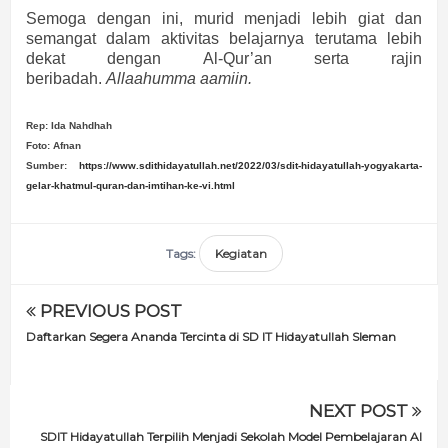
Semoga dengan ini, murid menjadi lebih giat dan
semangat dalam aktivitas belajarnya terutama lebih
dekat dengan Al-Qur’an serta rajin
beribadah.
Allaahumma aamiin.
Rep: Ida Nahdhah
Foto: Afnan
Sumber:
https://www.sdithidayatullah.net/2022/03/sdit-hidayatullah-yogyakarta-
gelar-khatmul-quran-dan-imtihan-ke-vi.html
Tags:
Kegiatan
PREVIOUS POST
Daftarkan Segera Ananda Tercinta di SD IT Hidayatullah Sleman
NEXT POST
SDIT Hidayatullah Terpilih Menjadi Sekolah Model Pembelajaran Al